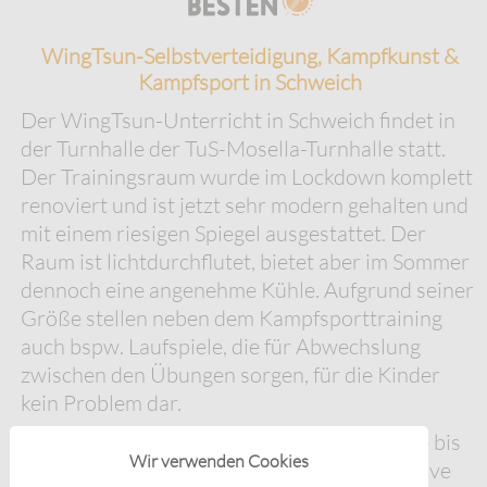
WingTsun-Selbstverteidigung, Kampfkunst &
Kampfsport in Schweich
Der WingTsun-Unterricht in Schweich findet in
der Turnhalle der TuS-Mosella-Turnhalle statt.
Der Trainingsraum wurde im Lockdown komplett
renoviert und ist jetzt sehr modern gehalten und
mit einem riesigen Spiegel ausgestattet. Der
Raum ist lichtdurchflutet, bietet aber im Sommer
dennoch eine angenehme Kühle. Aufgrund seiner
Größe stellen neben dem Kampfsporttraining
auch bspw. Laufspiele, die für Abwechslung
zwischen den Übungen sorgen, für die Kinder
kein Problem dar.
Die Kindergruppe hat momentan eine kleine bis
Wir verwenden Cookies
mittlere Teilnehmerzahl, so dass eine intensive