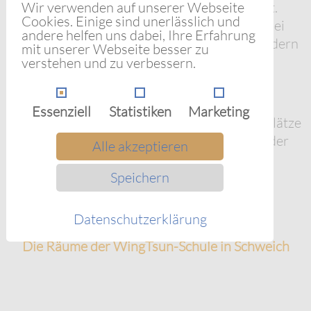
Wir verwenden auf unserer Webseite
und individuelle Betreuung gewährleistet ist.
Cookies. Einige sind unerlässlich und
Sollten möglicherweise zu viele Zuschauer bei
andere helfen uns dabei, Ihre Erfahrung
den Kindergruppen anwesend sein (den Kindern
mit unserer Webseite besser zu
ist dies teilweise unangenehm), rate ich den
verstehen und zu verbessern.
Eltern an, erst nach dem Probetraining
wiederzukommen.
Essenziell
Statistiken
Marketing
Es befinden sich viele und kostenfreie Parkplätze
gegenüber der Turnhalle am Winzerkeller oder
Alle akzeptieren
aber etwas weiter unten am Sportplatz.
Speichern
Datenschutzerklärung
Die Räume der WingTsun-Schule in Schweich