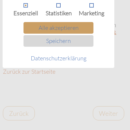
Maße umgesetzt.
Essenziell
Statistiken
Marketing
Infos und Anmeldung zu einem kostenfreien
Alle akzeptieren
Probetraining für
Kinder
oder Erwachsene &
Jugendliche
Speichern
Datenschutzerklärung
Zurück zum Menüpunkt 'Über'
Zurück zur Startseite
Zurück
Weiter