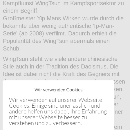
Kampfkunst WingTsun im Kampfsportsektor zu
einem Begriff.
Großmeister Yip Mans Wirken wurde durch die
bekannte aber wenig authentische 'Ip-Man-
Serie' (ab 2008) verfilmt. Dadurch erhielt die
Popularität des WingTsun abermals einen
Schub.
WingTsun steht wie viele andere chinesische
Stile auch in der Tradition des Daoismus. Die
Idee ist dabei nicht die Kraft des Gegners mit
der eigenen Kraft zu besiegen, sondern dessen
Kraft viel mehr zu eigenen Zwecken zu nutzen,
Wir verwenden Cookies
zu umgehen und umzulenken. Das WingTsun,
Wir verwenden auf unserer Webseite
welches in den WingTsun-Schulen-Alexander
Cookies. Einige sind unerlässlich und
andere helfen uns dabei, Ihre Erfahrung
Singh gelehrt wird, gehört auf fortgeschrittener
mit unserer Webseite besser zu
Ebene zu den inneren Stilen, d. h. die
verstehen und zu verbessern.
daoistische Kraftlehre wird hier in besonderem