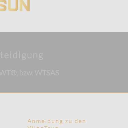
teidigung
SOWT®, bzw. WTSAS
Anmeldung zu den