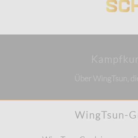
Kampfkun
Über WingTsun, d
WingTsun-Gr