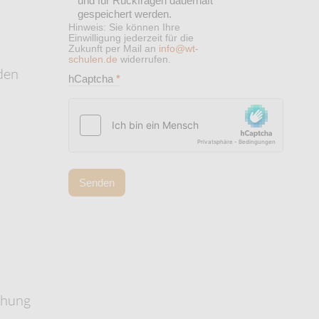
und für Rückfragen dauerhaft
gespeichert werden.
Hinweis: Sie können Ihre
Einwilligung jederzeit für die
Zukunft per Mail an
info@wt-
schulen.de
widerrufen.
den
hCaptcha
*
Senden
ohung