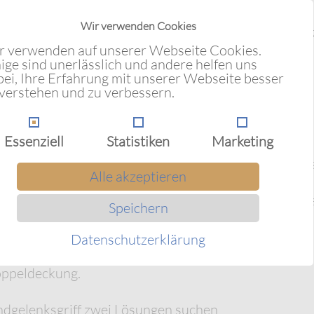
er- und Körperübungen
Wir verwenden Cookies
aden Angriff, Sparring gegen Angriff 1 und 2, Kreu
riffspositionen 2.
r verwenden auf unserer Webseite Cookies.
ige sind unerlässlich und andere helfen uns
bei, Ihre Erfahrung mit unserer Webseite besser
 vor den Schultern.
 verstehen und zu verbessern.
per
Essenziell
Statistiken
Marketing
): Richtiges (re)agieren gegen Ärgern bzw. direkte
Alle akzeptieren
tenfaust- und Handflächenstöße, Bong-Gerk & Yap-Ge
Speichern
n Bauchangriff
er- und Körperübungen
Datenschutzerklärung
changriff, Sparring gegen Angriff 1, 2 und 3.
oppeldeckung.
dgelenksgriff zwei Lösungen suchen