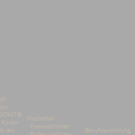
ngh
sun
d SOWT®
Mediathek
 Kinder
Pressestimmen
te des
Berufsausbildung
Bilder rund ums