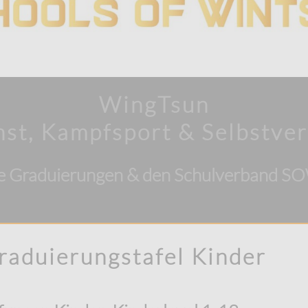
WingTsun
st, Kampfsport & Selbstver
ie Graduierungen & den Schulverband 
aduierungstafel Kinder