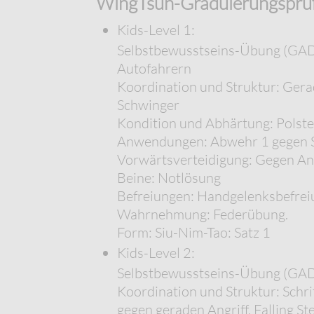
WingTsun-Graduierungsprüf
Kids-Level 1:
Selbstbewusstseins-Übung (GADS
Autofahrern
Koordination und Struktur: Gerad
Schwinger
Kondition und Abhärtung: Polst
Anwendungen: Abwehr 1 gegen 
Vorwärtsverteidigung: Gegen Ang
Beine: Notlösung
Befreiungen: Handgelenksbefrei
Wahrnehmung: Federübung.
Form: Siu-Nim-Tao: Satz 1
Kids-Level 2:
Selbstbewusstseins-Übung (GADS*
Koordination und Struktur: Schr
gegen geraden Angriff, Falling St