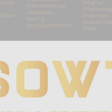
Schule-
WingTsun
Unternehmen und
Graduierung
Institutionen
Schule-
Erwachsene
Wach- &
Graduierungs
Securityunternehmen
Kinder