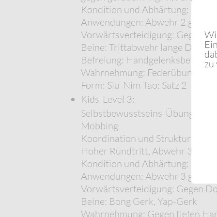
Kondition und Abhärtung: Polst
Anwendungen: Abwehr 2 gegen ger
Vorwärtsverteidigung: Gegen Ang
Wi
Ein
Beine: Trittabwehr lange Distanz
da
Befreiung: Handgelenksbefreiung
zu
Wahrnehmung: Federübung Kör
Form: Siu-Nim-Tao: Satz 2
Kids-Level 3:
Selbstbewusstseins-Übung (GADS*
Mobbing
Koordination und Struktur: Ket
Hoher Rundtritt, Abwehr 3 gege
Kondition und Abhärtung: Polst
Anwendungen: Abwehr 3 gegen Bau
Vorwärtsverteidigung: Gegen D
Beine: Bong Gerk, Yap-Gerk
Wahrnehmung: Gegen tiefen Han