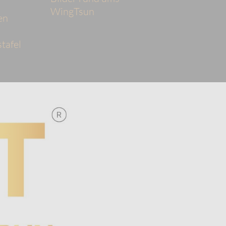
WingTsun
en
tafel