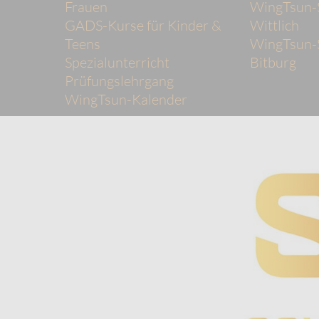
Frauen
WingTsun-
GADS-Kurse für Kinder &
Wittlich
Teens
WingTsun-
Spezialunterricht
Bitburg
Prüfungslehrgang
WingTsun-Kalender