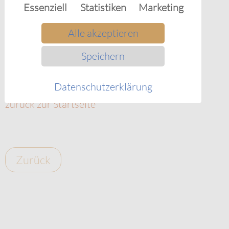
Essenziell
Statistiken
Marketing
Alexander Singh
Übers Kontaktformular oder
Alle akzeptieren
E-Mail:
info@wt-schulen.de
Mobil: 0176-96361572
Speichern
Zurück zum Menüpunkt Coaching & Kurse
Datenschutzerklärung
zurück zur Startseite
Zurück