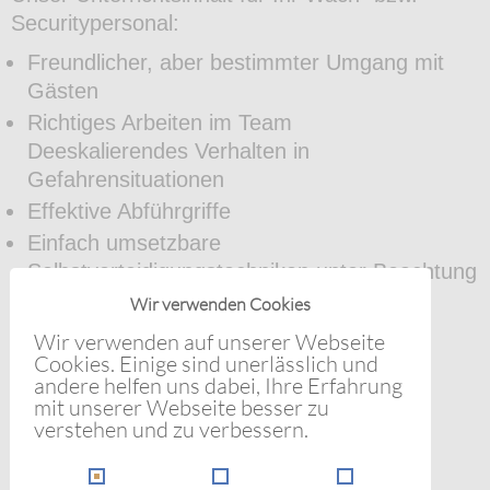
Securitypersonal:
Freundlicher, aber bestimmter Umgang mit
Gästen
Richtiges Arbeiten im Team
Deeskalierendes Verhalten in
Gefahrensituationen
Effektive Abführgriffe
Einfach umsetzbare
Selbstverteidigungstechniken unter Beachtung
der Notwehrparagraphen
Wir verwenden Cookies
Wir verwenden auf unserer Webseite
Cookies. Einige sind unerlässlich und
Bei Interesse unterbreite ich Ihnen gerne ein
andere helfen uns dabei, Ihre Erfahrung
unverbindliches und auf Ihre Bedürfnisse hin
mit unserer Webseite besser zu
verstehen und zu verbessern.
abgestimmtes Angebot.
Kontakt: