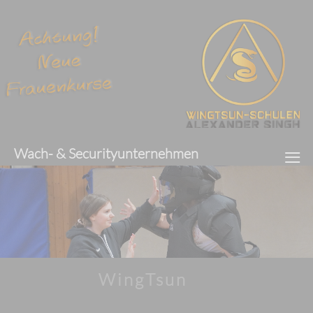
≡
Wach- & Securityunternehmen
WingTsun