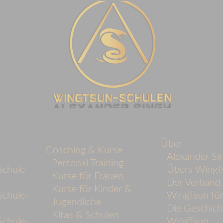
Über
Coaching & Kurse
Alexander Si
Personal Training
chule-
Übers WingT
Kurse für Frauen
Der Verban
Kurse für Kinder &
chule-
WingTsun für
Jugendliche
Die Geschich
Kitas & Schulen
chule-
WingTsun