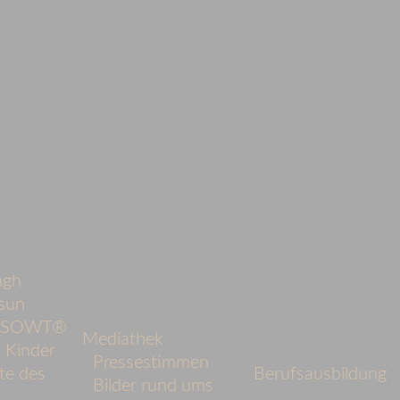
ngh
sun
d SOWT®
Mediathek
 Kinder
Pressestimmen
te des
Berufsausbildung
Bilder rund ums