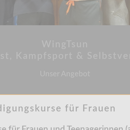
WingTsun
t, Kampfsport & Selbstve
Unser Angebot
digungskurse für Frauen
se für Frauen und Teenagerinnen (