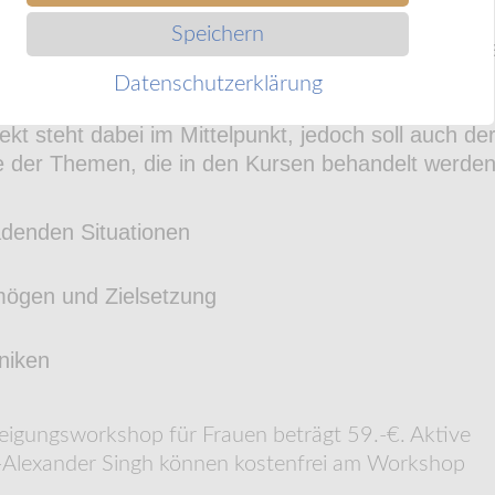
g werden auch spezifische Konfliktsituationen von
Speichern
 Lösungsmöglichkeiten vermittelt. In den Kursen w
 Konfliktpotential in Form von Rollenspielen
Datenschutzerklärung
nen eine Handlungsanleitung für den Ernstfall zu
kt steht dabei im Mittelpunkt, jedoch soll auch de
e der Themen, die in den Kursen behandelt werden
ladenden Situationen
ögen und Zielsetzung
hniken
eigungsworkshop für Frauen beträgt 59.-€. Aktive
-Alexander Singh können kostenfrei am Workshop