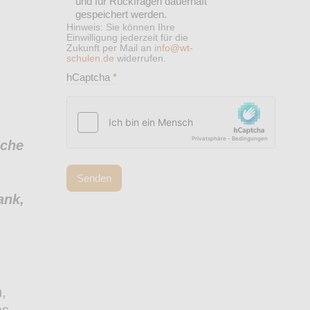
und für Rückfragen dauerhaft
gespeichert werden.
Hinweis: Sie können Ihre
Einwilligung jederzeit für die
Zukunft per Mail an
info@wt-
schulen.de
widerrufen.
hCaptcha
*
iche
Senden
ank,
,
as