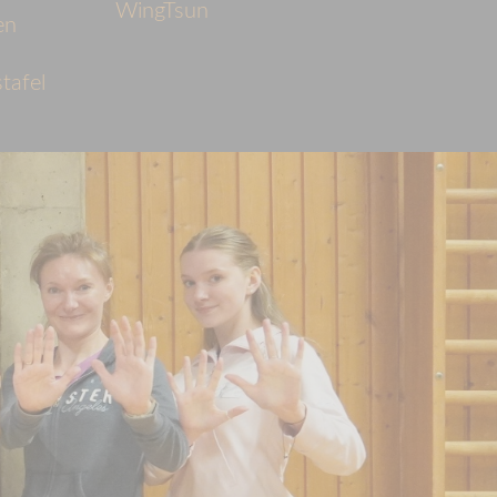
WingTsun
en
tafel