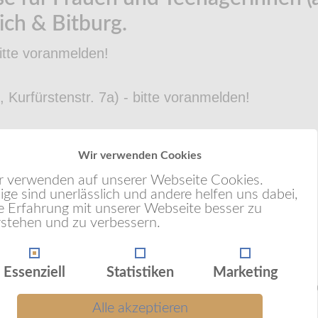
lich & Bitburg.
itte voranmelden!
 Kurfürstenstr. 7a) - bitte voranmelden!
Wir verwenden Cookies
fstr. 25) - bitte voranmelden!
r verwenden auf unserer Webseite Cookies.
ige sind unerlässlich und andere helfen uns dabei,
re Erfahrung mit unserer Webseite besser zu
l ist begrenzt.
rstehen und zu verbessern.
h - sichern Sie sich ihren Platz jetzt!
Essenziell
Statistiken
Marketing
ngskurse und Workshops für Frauen werden vom S
h ausgeführt.
Alle akzeptieren