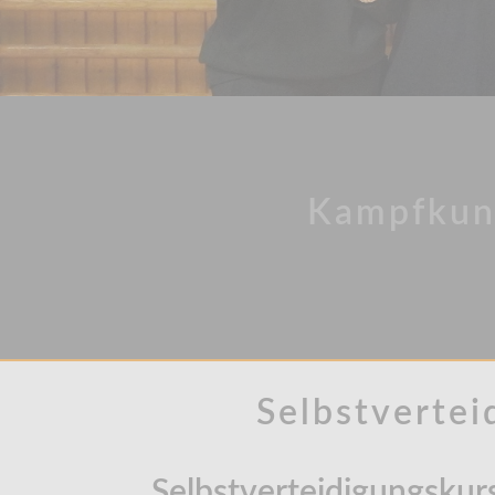
Kampfkuns
Selbstvertei
Selbstverteidigungskur